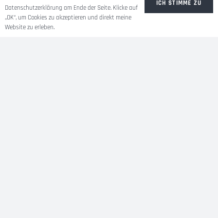
ICH STIMME ZU
Datenschutzerklärung am Ende der Seite. Klicke auf
„OK“, um Cookies zu akzeptieren und direkt meine
Website zu erleben.
Über mich
Ich praktiziere seit 14 Jahren Yoga und kriege
nicht genug. Sehr intensiv habe ich Yoga während
meiner Schwangerschaften praktiziert. Frauen in
dieser besonderen Lebensphase mit Yoga zu
begleiten liegt mir besonders am Herzen.
MEHR ÜBER MICH